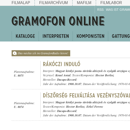
FILMALAP
FILMARCHÍVUM
MAFILM
FILMLABOR
RSS
WAS IST GRAM
Das möchte ich im GramofonRadio hören!
Interpret:
Magyar királyi posta- távírda altisztek és szolgák országos
Plattenaufnahme:
Vezényel:
Kraul Antal
; Texter/Komponist:
Hector Berlioz
U. 8075
Hersteller:
Dacapo-Record
;
Jahr der Aufnahme:
1908.10.07
; Datum der Veröffentlichung: 1970-01-
Interpret:
Magyar királyi posta- távírda altisztek és szolgák országos
Plattenaufnahme:
Texter/Komponist:
Hector Berlioz
,
Erkel Ferenc
U. 8074
Hersteller:
Dacapo-Record
;
Jahr der Aufnahme:
1908.10.07
; Datum der Veröffentlichung: 1970-01-