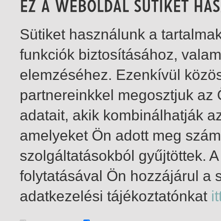
Sütiket használunk a tartalm
funkciók biztosításához, vala
elemzéséhez. Ezenkívül közö
partnereinkkel megosztjuk az
adatait, akik kombinálhatják a
amelyeket Ön adott meg számu
szolgáltatásokból gyűjtöttek.
folytatásával Ön hozzájárul a 
1-2
/ insgesamt 2 Treffer
adatkezelési tájékoztatónkat
it