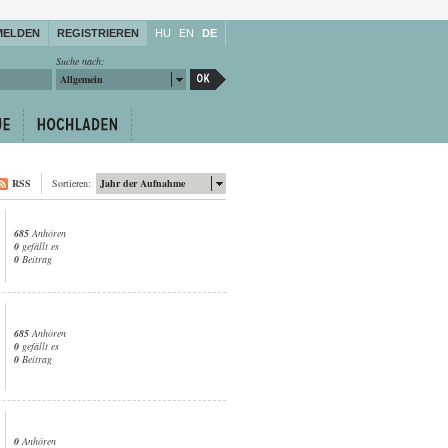
MELDEN
REGISTRIEREN
HU
EN
DE
Suche nach:
Allgemein
RSS
Sortieren:
Jahr der Aufnahme
685
Anhören
0
gefällt es
0
Beitrag
685
Anhören
0
gefällt es
0
Beitrag
0
Anhören