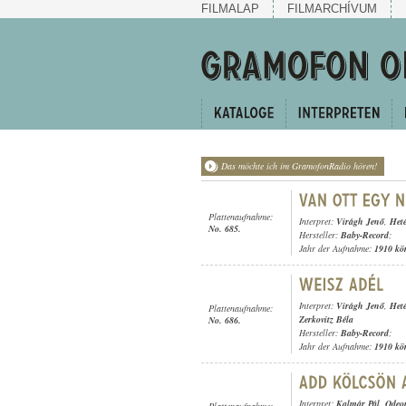
FILMALAP
FILMARCHÍVUM
Das möchte ich im GramofonRadio hören!
Plattenaufnahme:
Interpret:
Virágh Jenő
,
Heté
No. 685.
Hersteller:
Baby-Record
;
Jahr der Aufnahme:
1910 kö
Interpret:
Virágh Jenő
,
Heté
Plattenaufnahme:
Zerkovitz Béla
No. 686.
Hersteller:
Baby-Record
;
Jahr der Aufnahme:
1910 kö
Interpret:
Kalmár Pál
,
Odeon
Plattenaufnahme: