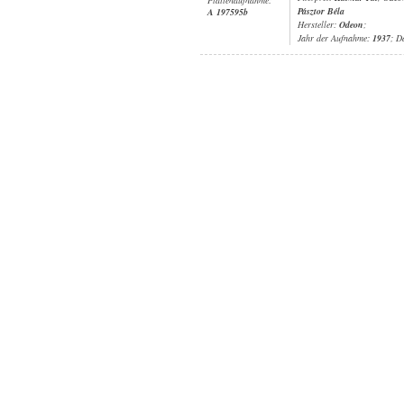
Pásztor Béla
A 197595b
Hersteller:
Odeon
;
Jahr der Aufnahme:
1937
; D