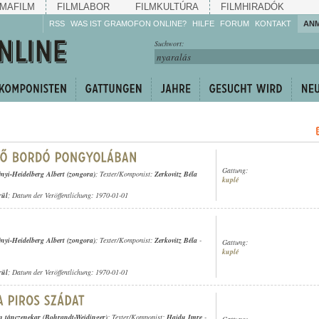
MAFILM
FILMLABOR
FILMKULTÚRA
FILMHIRADÓK
RSS
WAS IST GRAMOFON ONLINE?
HILFE
FORUM
KONTAKT
AN
Hören Sie zu!
Suchwort:
Machen Sie mit!
Reden Sie mit!
Empfehlen Sie
weiter!
Gattung:
nyi-Heidelberg Albert (zongora)
; Texter/Komponist:
Zerkovitz Béla
kuplé
rül
; Datum der Veröffentlichung: 1970-01-01
nyi-Heidelberg Albert (zongora)
; Texter/Komponist:
Zerkovitz Béla
-
Gattung:
kuplé
rül
; Datum der Veröffentlichung: 1970-01-01
 tánczenekar (Bohrandt-Weidinger)
; Texter/Komponist:
Hajdu Imre
-
Gattung: