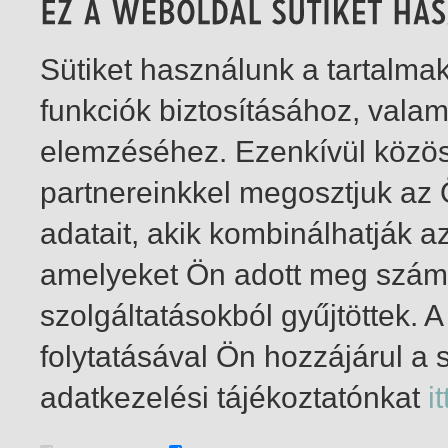
Sütiket használunk a tartalm
funkciók biztosításához, vala
elemzéséhez. Ezenkívül közö
partnereinkkel megosztjuk az
adatait, akik kombinálhatják a
amelyeket Ön adott meg számu
szolgáltatásokból gyűjtöttek.
folytatásával Ön hozzájárul a 
1-2
/ insgesamt 2 Treffer
adatkezelési tájékoztatónkat
it