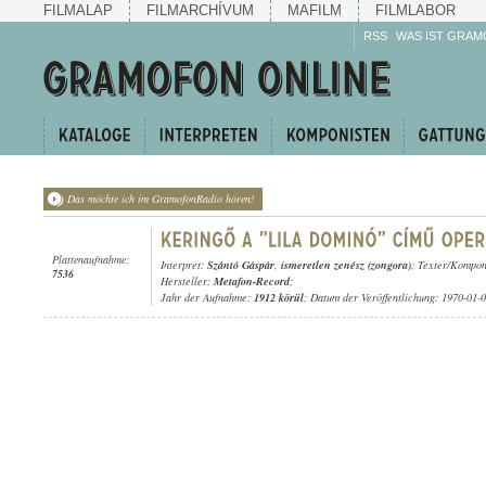
FILMALAP
FILMARCHÍVUM
MAFILM
FILMLABOR
RSS
WAS IST GRAM
Das möchte ich im GramofonRadio hören!
Plattenaufnahme:
Interpret:
Szántó Gáspár
,
ismeretlen zenész (zongora)
; Texter/Kompon
7536
Hersteller:
Metafon-Record
;
Jahr der Aufnahme:
1912 körül
; Datum der Veröffentlichung: 1970-01-