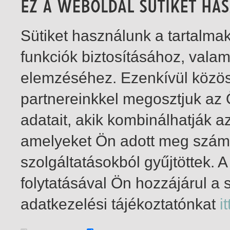
Sütiket használunk a tartalm
funkciók biztosításához, vala
elemzéséhez. Ezenkívül közö
partnereinkkel megosztjuk az
adatait, akik kombinálhatják a
amelyeket Ön adott meg számu
szolgáltatásokból gyűjtöttek.
folytatásával Ön hozzájárul a 
1-1
/ insgesamt 1 Treffer
adatkezelési tájékoztatónkat
it