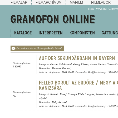
FILMALAP
FILMARCHÍVUM
MAFILM
FILMLABOR
RSS
WAS IST GRAM
Das möchte ich im GramofonRadio hören!
Plattenaufnahme:
Interpret:
Gustav Schönwald
,
Georg Rösser
,
Anton Sattler
; Texter/Ko
1-17057
Hersteller:
Favorite Record
;
Jahr der Aufnahme:
1906 körül
; Datum der Veröffentlichung: 1970-01-
Plattenaufnahme:
Interpret:
Kalmár József
,
Szinegh Viola (zongora) ismeretlen zenész (
741
népdal
Hersteller:
Baby-Record
;
Jahr der Aufnahme:
1910 körül
; Datum der Veröffentlichung: 1970-01-