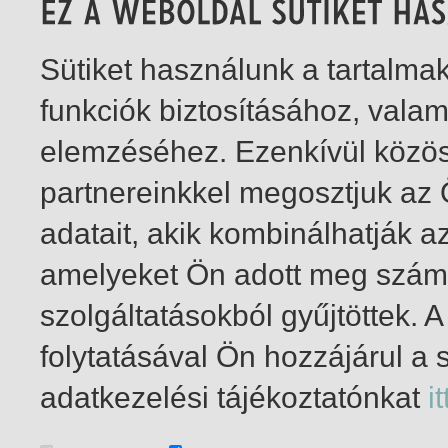
Sütiket használunk a tartalm
funkciók biztosításához, vala
elemzéséhez. Ezenkívül közö
partnereinkkel megosztjuk az
adatait, akik kombinálhatják a
amelyeket Ön adott meg számu
szolgáltatásokból gyűjtöttek.
folytatásával Ön hozzájárul a 
1-2
/ insgesamt 2 Treffer
adatkezelési tájékoztatónkat
it