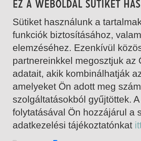
Sütiket használunk a tartalm
funkciók biztosításához, vala
elemzéséhez. Ezenkívül közö
partnereinkkel megosztjuk az
adatait, akik kombinálhatják a
amelyeket Ön adott meg számu
szolgáltatásokból gyűjtöttek.
folytatásával Ön hozzájárul a 
1-1
/ insgesamt 1 Treffer
adatkezelési tájékoztatónkat
it