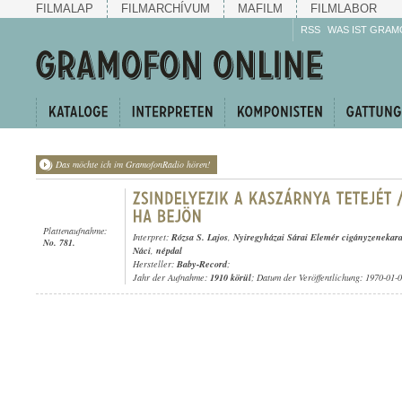
FILMALAP
FILMARCHÍVUM
MAFILM
FILMLABOR
RSS
WAS IST GRAM
Das möchte ich im GramofonRadio hören!
Plattenaufnahme:
Interpret:
Rózsa S. Lajos
,
Nyiregyházai Sárai Elemér cigányzenekar
No. 781.
Náci
,
népdal
Hersteller:
Baby-Record
;
Jahr der Aufnahme:
1910 körül
; Datum der Veröffentlichung: 1970-01-