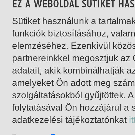
Sütiket használunk a tartalm
funkciók biztosításához, vala
elemzéséhez. Ezenkívül közö
partnereinkkel megosztjuk az
adatait, akik kombinálhatják a
amelyeket Ön adott meg számu
szolgáltatásokból gyűjtöttek.
folytatásával Ön hozzájárul a 
1-1
/ insgesamt 1 Treffer
adatkezelési tájékoztatónkat
it