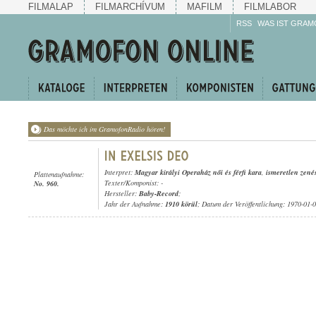
FILMALAP
FILMARCHÍVUM
MAFILM
FILMLABOR
RSS
WAS IST GRAM
Das möchte ich im GramofonRadio hören!
Interpret:
Magyar királyi Operaház női és férfi kara
,
ismeretlen zené
Plattenaufnahme:
Texter/Komponist: -
No. 960.
Hersteller:
Baby-Record
;
Jahr der Aufnahme:
1910 körül
; Datum der Veröffentlichung: 1970-01-