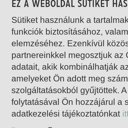
Sütiket használunk a tartalm
funkciók biztosításához, vala
elemzéséhez. Ezenkívül közö
partnereinkkel megosztjuk az
adatait, akik kombinálhatják a
amelyeket Ön adott meg számu
szolgáltatásokból gyűjtöttek.
folytatásával Ön hozzájárul a 
1-2
/ insgesamt 2 Treffer
adatkezelési tájékoztatónkat
it