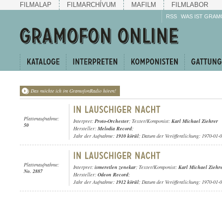
FILMALAP
FILMARCHÍVUM
MAFILM
FILMLABOR
RSS
WAS IST GRAM
Das möchte ich im GramofonRadio hören!
Plattenaufnahme:
Interpret:
Proto-Orchester
; Texter/Komponist:
Karl Michael Ziehrer
50
Hersteller:
Melodia Record
;
Jahr der Aufnahme:
1910 körül
; Datum der Veröffentlichung: 1970-01-
Plattenaufnahme:
Interpret:
ismeretlen zenekar
; Texter/Komponist:
Karl Michael Ziehr
No. 2887
Hersteller:
Odeon Record
;
Jahr der Aufnahme:
1912 körül
; Datum der Veröffentlichung: 1970-01-