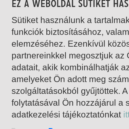
Sütiket használunk a tartalm
funkciók biztosításához, vala
elemzéséhez. Ezenkívül közö
partnereinkkel megosztjuk az
adatait, akik kombinálhatják a
amelyeket Ön adott meg számu
szolgáltatásokból gyűjtöttek.
folytatásával Ön hozzájárul a 
1-1
/ insgesamt 1 Treffer
adatkezelési tájékoztatónkat
it