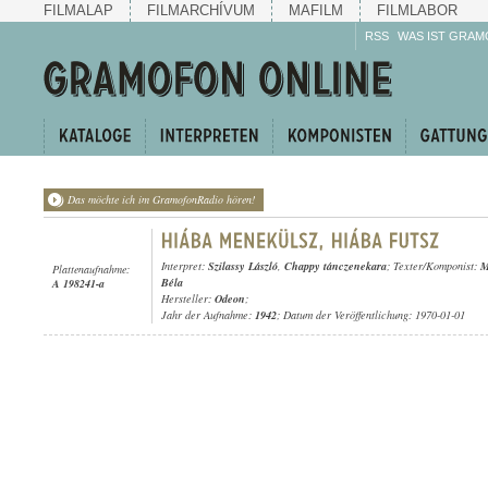
FILMALAP
FILMARCHÍVUM
MAFILM
FILMLABOR
RSS
WAS IST GRAM
Das möchte ich im GramofonRadio hören!
Interpret:
Szilassy László
,
Chappy tánczenekara
; Texter/Komponist:
M
Plattenaufnahme:
Béla
A 198241-a
Hersteller:
Odeon
;
Jahr der Aufnahme:
1942
; Datum der Veröffentlichung: 1970-01-01