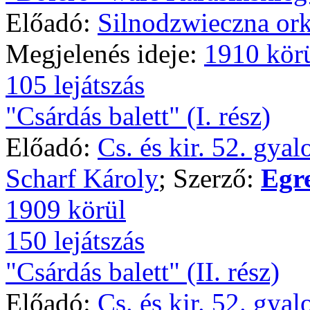
Előadó:
Silnodzwieczna ork
Megjelenés ideje:
1910 kör
105 lejátszás
"Csárdás balett" (I. rész)
Előadó:
Cs. és kir. 52. gya
Scharf Károly
; Szerző:
Egr
1909 körül
150 lejátszás
"Csárdás balett" (II. rész)
Előadó:
Cs. és kir. 52. gya