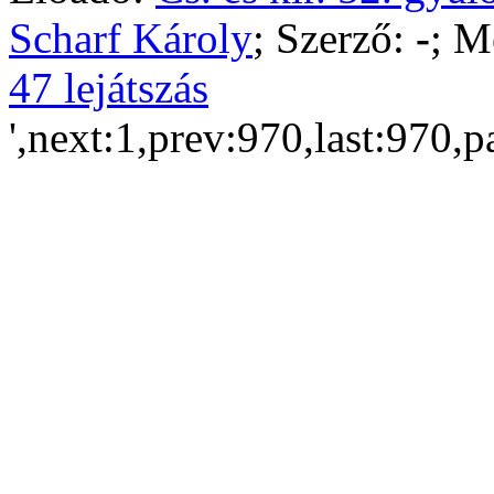
Scharf Károly
; Szerző:
-
; M
47 lejátszás
',next:1,prev:970,last:970,