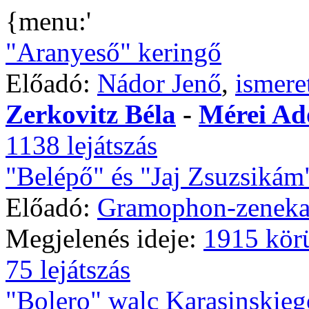
{menu:'
"Aranyeső" keringő
Előadó:
Nádor Jenő
,
ismere
Zerkovitz Béla
-
Mérei Ad
1138 lejátszás
"Belépő" és "Jaj Zsuzsikám
Előadó:
Gramophon-zeneka
Megjelenés ideje:
1915 kör
75 lejátszás
"Bolero" walc Karasinskieg