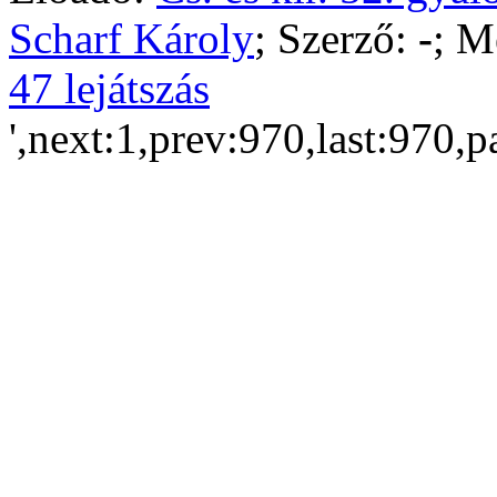
Scharf Károly
; Szerző:
-
; M
47 lejátszás
',next:1,prev:970,last:970,