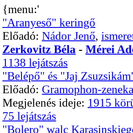
{menu:'
"Aranyeső" keringő
Előadó:
Nádor Jenő
,
ismere
Zerkovitz Béla
-
Mérei Ad
1138 lejátszás
"Belépő" és "Jaj Zsuzsikám
Előadó:
Gramophon-zeneka
Megjelenés ideje:
1915 kör
75 lejátszás
"Bolero" walc Karasinskieg