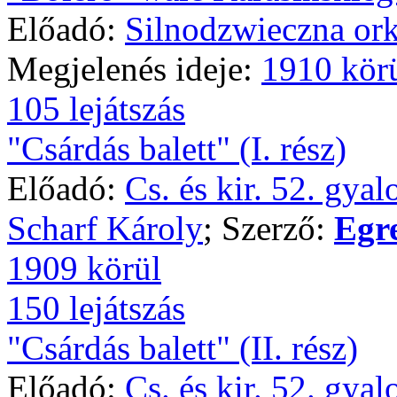
Előadó:
Silnodzwieczna ork
Megjelenés ideje:
1910 kör
105 lejátszás
"Csárdás balett" (I. rész)
Előadó:
Cs. és kir. 52. gya
Scharf Károly
; Szerző:
Egr
1909 körül
150 lejátszás
"Csárdás balett" (II. rész)
Előadó:
Cs. és kir. 52. gya