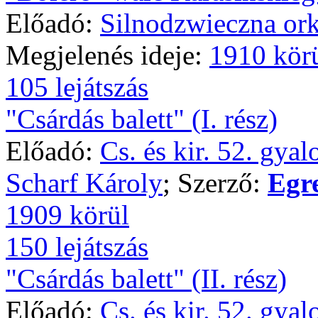
Előadó:
Silnodzwieczna ork
Megjelenés ideje:
1910 kör
105 lejátszás
"Csárdás balett" (I. rész)
Előadó:
Cs. és kir. 52. gya
Scharf Károly
; Szerző:
Egr
1909 körül
150 lejátszás
"Csárdás balett" (II. rész)
Előadó:
Cs. és kir. 52. gya