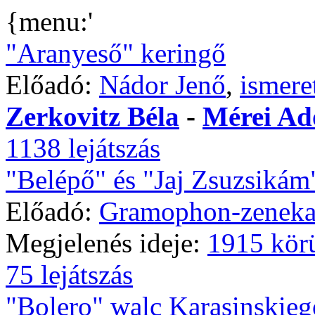
{menu:'
"Aranyeső" keringő
Előadó:
Nádor Jenő
,
ismere
Zerkovitz Béla
-
Mérei Ad
1138 lejátszás
"Belépő" és "Jaj Zsuzsikám
Előadó:
Gramophon-zeneka
Megjelenés ideje:
1915 kör
75 lejátszás
"Bolero" walc Karasinskieg