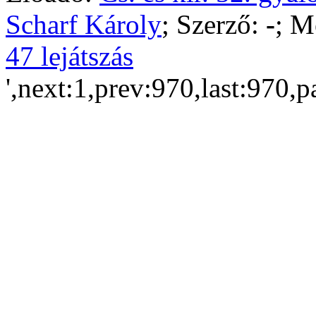
Scharf Károly
; Szerző:
-
; M
47 lejátszás
',next:1,prev:970,last:970,