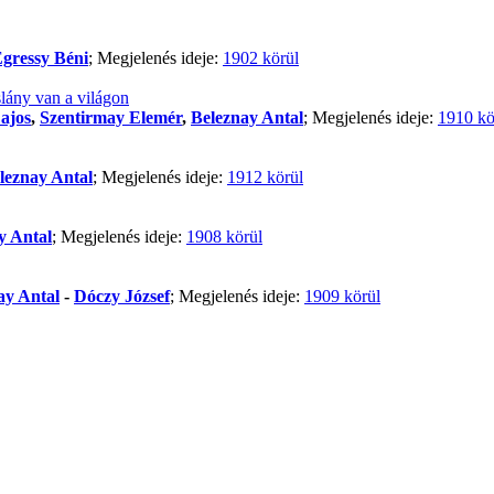
gressy Béni
; Megjelenés ideje:
1902 körül
lány van a világon
ajos
,
Szentirmay Elemér
,
Beleznay Antal
; Megjelenés ideje:
1910 kö
leznay Antal
; Megjelenés ideje:
1912 körül
y Antal
; Megjelenés ideje:
1908 körül
ay Antal
-
Dóczy József
; Megjelenés ideje:
1909 körül