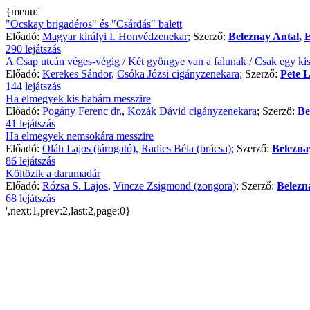
{menu:'
"Ocskay brigadéros" és "Csárdás" balett
Előadó:
Magyar királyi I. Honvédzenekar
; Szerző:
Beleznay Antal
,
E
290 lejátszás
A Csap utcán véges-végig / Két gyöngye van a falunak / Csak egy kis
Előadó:
Kerekes Sándor
,
Csóka Józsi cigányzenekara
; Szerző:
Pete L
144 lejátszás
Ha elmegyek kis babám messzire
Előadó:
Pogány Ferenc dr.
,
Kozák Dávid cigányzenekara
; Szerző:
Be
41 lejátszás
Ha elmegyek nemsokára messzire
Előadó:
Oláh Lajos (tárogató)
,
Radics Béla (brácsa)
; Szerző:
Belezna
86 lejátszás
Költözik a darumadár
Előadó:
Rózsa S. Lajos
,
Vincze Zsigmond (zongora)
; Szerző:
Belezn
68 lejátszás
',next:1,prev:2,last:2,page:0}