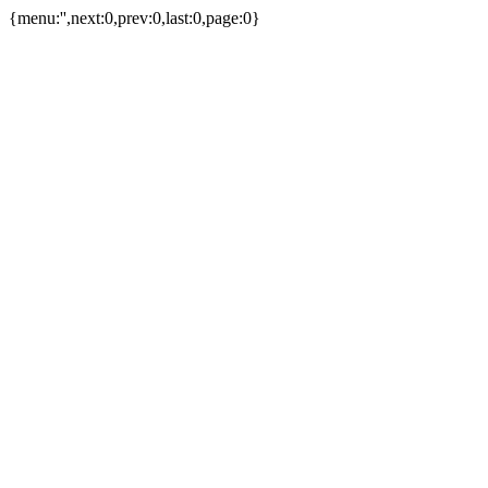
{menu:'',next:0,prev:0,last:0,page:0}