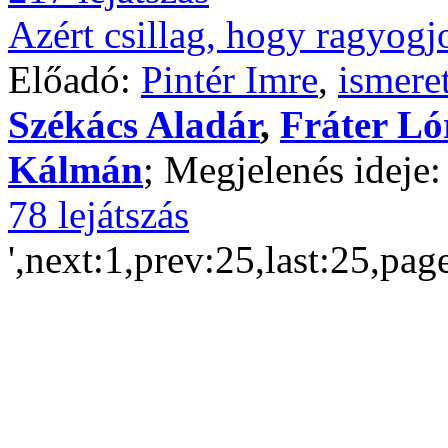
Azért csillag, hogy ragyogj
Előadó:
Pintér Imre
,
ismere
Székács Aladár
,
Fráter L
Kálmán
; Megjelenés ideje
78 lejátszás
',next:1,prev:25,last:25,pag