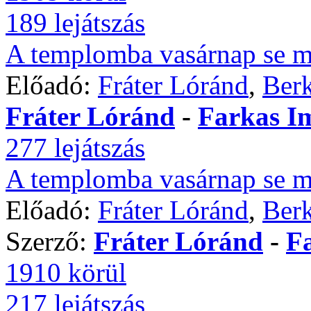
189 lejátszás
A templomba vasárnap se 
Előadó:
Fráter Lóránd
,
Berk
Fráter Lóránd
-
Farkas I
277 lejátszás
A templomba vasárnap se 
Előadó:
Fráter Lóránd
,
Berk
Szerző:
Fráter Lóránd
-
F
1910 körül
217 lejátszás