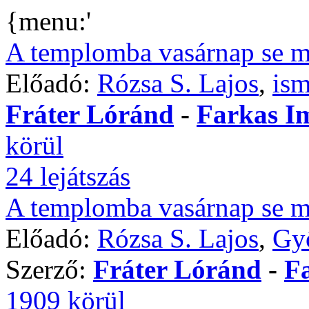
{menu:'
A templomba vasárnap se 
Előadó:
Rózsa S. Lajos
,
ism
Fráter Lóránd
-
Farkas I
körül
24 lejátszás
A templomba vasárnap se 
Előadó:
Rózsa S. Lajos
,
Győ
Szerző:
Fráter Lóránd
-
F
1909 körül