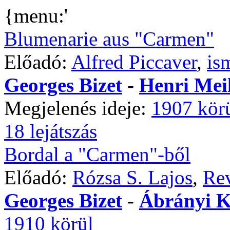
{menu:'
Blumenarie aus "Carmen"
Előadó:
Alfred Piccaver
,
is
Georges Bizet
-
Henri Mei
Megjelenés ideje:
1907 kör
18 lejátszás
Bordal a "Carmen"-ből
Előadó:
Rózsa S. Lajos
,
Rev
Georges Bizet
-
Ábrányi K
1910 körül