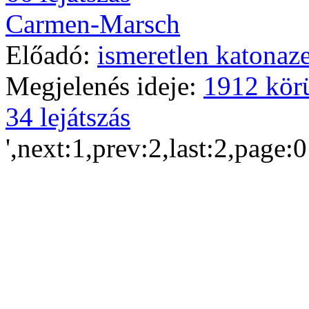
Carmen-Marsch
Előadó:
ismeretlen katonaz
Megjelenés ideje:
1912 kör
34 lejátszás
',next:1,prev:2,last:2,page: