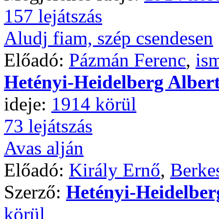
157 lejátszás
Aludj fiam, szép csendesen
Előadó:
Pázmán Ferenc
,
is
Hetényi-Heidelberg Alber
ideje:
1914 körül
73 lejátszás
Avas alján
Előadó:
Király Ernő
,
Berkes
Szerző:
Hetényi-Heidelber
körül