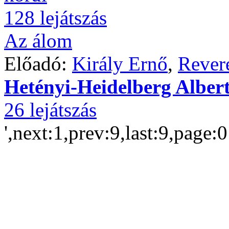
128 lejátszás
Az álom
Előadó:
Király Ernő
,
Rever
Hetényi-Heidelberg Alber
26 lejátszás
',next:1,prev:9,last:9,page: