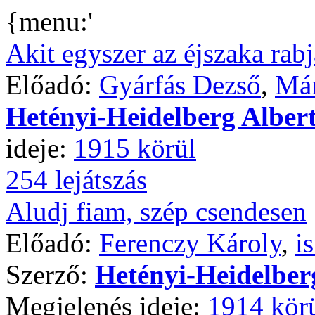
{menu:'
Akit egyszer az éjszaka rabj
Előadó:
Gyárfás Dezső
,
Már
Hetényi-Heidelberg Alber
ideje:
1915 körül
254 lejátszás
Aludj fiam, szép csendesen
Előadó:
Ferenczy Károly
,
i
Szerző:
Hetényi-Heidelber
Megjelenés ideje:
1914 kör