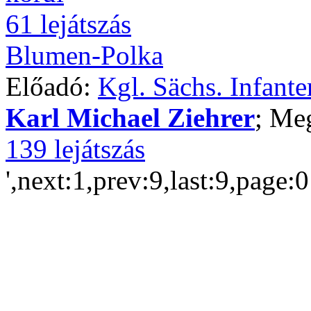
61 lejátszás
Blumen-Polka
Előadó:
Kgl. Sächs. Infant
Karl Michael Ziehrer
; Me
139 lejátszás
',next:1,prev:9,last:9,page: