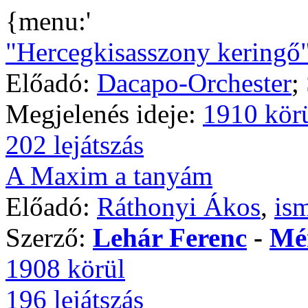
{menu:'
"Hercegkisasszony keringő
Előadó:
Dacapo-Orchester
;
Megjelenés ideje:
1910 kör
202 lejátszás
A Maxim a tanyám
Előadó:
Ráthonyi Ákos
,
ism
Szerző:
Lehár Ferenc
-
Mér
1908 körül
196 lejátszás