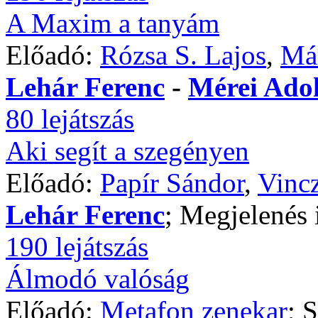
A Maxim a tanyám
Előadó:
Rózsa S. Lajos
,
Már
Lehár Ferenc
-
Mérei Adol
80 lejátszás
Aki segít a szegényen
Előadó:
Papír Sándor
,
Vinc
Lehár Ferenc
; Megjelenés 
190 lejátszás
Álmodó valóság
Előadó:
Metafon zenekar
; 