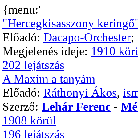
{menu:'
"Hercegkisasszony keringő
Előadó:
Dacapo-Orchester
;
Megjelenés ideje:
1910 kör
202 lejátszás
A Maxim a tanyám
Előadó:
Ráthonyi Ákos
,
ism
Szerző:
Lehár Ferenc
-
Mér
1908 körül
196 lejátszás