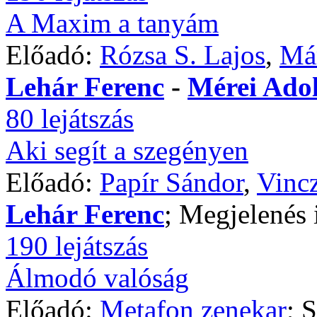
A Maxim a tanyám
Előadó:
Rózsa S. Lajos
,
Már
Lehár Ferenc
-
Mérei Adol
80 lejátszás
Aki segít a szegényen
Előadó:
Papír Sándor
,
Vinc
Lehár Ferenc
; Megjelenés 
190 lejátszás
Álmodó valóság
Előadó:
Metafon zenekar
; 