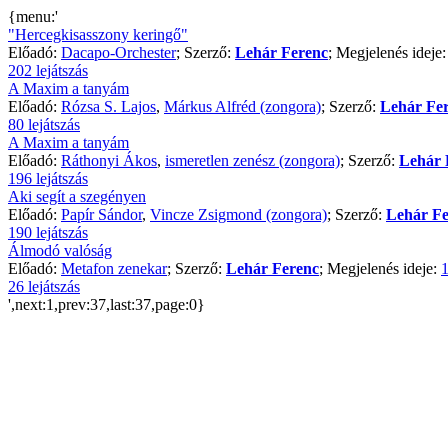
{menu:'
"Hercegkisasszony keringő"
Előadó:
Dacapo-Orchester
; Szerző:
Lehár Ferenc
; Megjelenés ideje
202 lejátszás
A Maxim a tanyám
Előadó:
Rózsa S. Lajos
,
Márkus Alfréd (zongora)
; Szerző:
Lehár Fe
80 lejátszás
A Maxim a tanyám
Előadó:
Ráthonyi Ákos
,
ismeretlen zenész (zongora)
; Szerző:
Lehár 
196 lejátszás
Aki segít a szegényen
Előadó:
Papír Sándor
,
Vincze Zsigmond (zongora)
; Szerző:
Lehár Fe
190 lejátszás
Álmodó valóság
Előadó:
Metafon zenekar
; Szerző:
Lehár Ferenc
; Megjelenés ideje:
1
26 lejátszás
',next:1,prev:37,last:37,page:0}