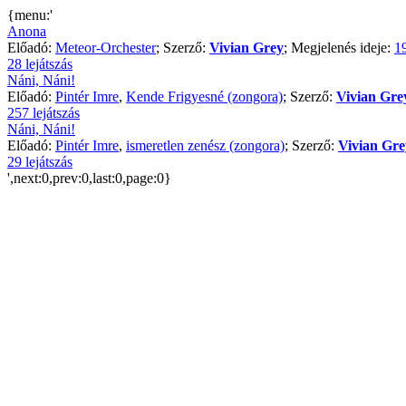
{menu:'
Anona
Előadó:
Meteor-Orchester
; Szerző:
Vivian Grey
; Megjelenés ideje:
1
28 lejátszás
Náni, Náni!
Előadó:
Pintér Imre
,
Kende Frigyesné (zongora)
; Szerző:
Vivian Gre
257 lejátszás
Náni, Náni!
Előadó:
Pintér Imre
,
ismeretlen zenész (zongora)
; Szerző:
Vivian Gre
29 lejátszás
',next:0,prev:0,last:0,page:0}