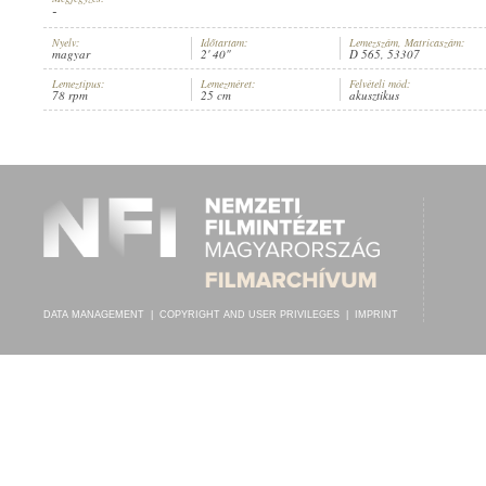
-
Nyelv:
Időtartam:
Lemezszám, Matricaszám:
magyar
2' 40"
D 565, 53307
Lemeztípus:
Lemezméret:
Felvételi mód:
78 rpm
25 cm
akusztikus
SOLTI HERMIN
,
ISMERETLEN ZENEKAR
ARTIST:
DATA MANAGEMENT
|
COPYRIGHT AND USER PRIVILEGES
|
IMPRINT