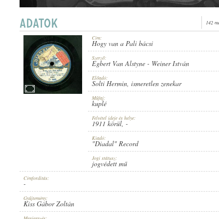
142 me
Cím:
Hogy van a Pali bácsi
1911 KÖRÜL
PUBLICATION:
Szerző:
Egbert Van Alstyne
-
Weiner István
Előadó:
Solti Hermin
,
ismeretlen zenekar
Műfaj:
kuplé
Felvétel ideje és helye:
"DIADAL" RECORD
1911 körül
, -
PUBLISHER:
Kiadó:
"Diadal" Record
Jogi státusz:
jogvédett mű
Címfordítás:
-
D 565
RECORD NUMBER:
Gyűjtemény:
Kiss Gábor Zoltán
Megjegyzés: