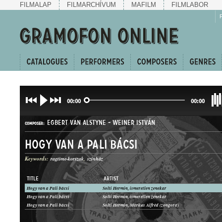
FILMALAP
FILMARCHÍVUM
MAFILM
FILMLABOR
00:00
00:00
EGBERT VAN ALSTYNE
-
WEINER ISTVÁN
COMPOSER:
Hogy van a Pali bácsi
Keywords:
ragtime-korszak
színház
TITLE
ARTIST
Hogy van a Pali bácsi
Solti Hermin, ismeretlen zenekar
KUPLÉ
Hogy van a Pali bácsi
Solti Hermin, ismeretlen zenekar
GENRE:
Hogy van a Pali bácsi
Solti Hermin, Márkus Alfréd (zongora)