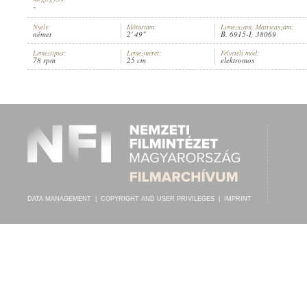
-
Nyelv:
Időtartam:
Lemezszám, Matricaszám:
német
2' 49"
B. 6915-I, 38069
Lemeztípus:
Lemezméret:
Felvételi mód:
78 rpm
25 cm
elektromos
MAX MENSING
,
SAXOPHON-ORCHESTER DOBBRI
, VEZÉNYEL:
OTTO 
ARTIST:
DATA MANAGEMENT
|
COPYRIGHT AND USER PRIVILEGES
|
IMPRINT