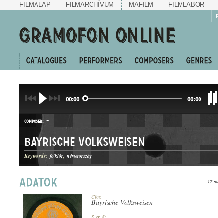
FILMALAP
FILMARCHÍVUM
MAFILM
FILMLABOR
00:00
00:00
-
COMPOSER:
Bayrische Volksweisen
Keywords:
folklór
németország
17 m
LÄNDLER
GENRE:
Cím:
Bayrische Volksweisen
Szerző: