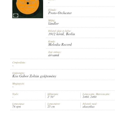
-
Előadó:
Proto-Orchester
Műfaj:
ländler
1912 KÖRÜL
PUBLICATION:
Felvétel ideje és helye:
1912 körül
, Berlin
Kiadó:
Melodia Record
Jogi státusz:
árvamű
Címfordítás:
MELODIA RECORD
PUBLISHER:
-
Gyűjtemény:
Kiss Gábor Zoltán gyűjtemény
Megjegyzés:
-
Nyelv:
Időtartam:
Lemezszám, Matricaszám:
-
2' 50"
2460, 2460
2460
RECORD NUMBER:
Lemeztípus:
Lemezméret:
Felvételi mód:
78 rpm
25 cm
akusztikus