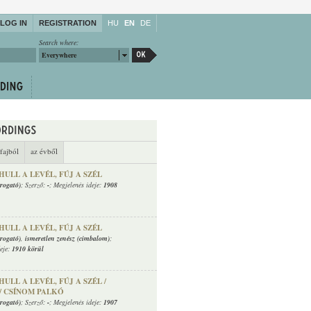
LOG IN
REGISTRATION
HU
EN
DE
Search where:
Everywhere
fajból
az évből
ULL A LEVÉL, FÚJ A SZÉL
rogató)
; Szerző:
-
; Megjelenés ideje:
1908
ULL A LEVÉL, FÚJ A SZÉL
rogató)
,
ismeretlen zenész (cimbalom)
;
deje:
1910 körül
LL A LEVÉL, FÚJ A SZÉL /
/ CSÍNOM PALKÓ
rogató)
; Szerző:
-
; Megjelenés ideje:
1907