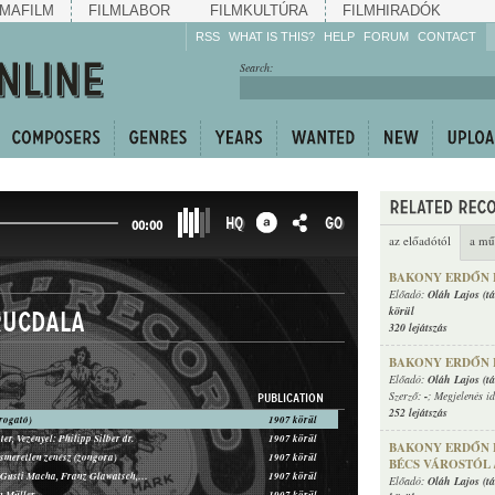
MAFILM
FILMLABOR
FILMKULTÚRA
FILMHIRADÓK
RSS
WHAT IS THIS?
HELP
FORUM
CONTACT
Listen!
Search:
Enrich!
Keep track of what is
happening!
Share!
HQ
GO
00:00
az előadótól
a mű
BAKONY ERDŐN H
Előadó:
Oláh Lajos (tá
körül
rucdala
320 lejátszás
BAKONY ERDŐN H
Előadó:
Oláh Lajos (tá
Szerző:
-
; Megjelenés i
PUBLICATION
252 lejátszás
rogató)
1907 körül
er, Vezényel: Philipp Silber dr.
1907 körül
BAKONY ERDŐN HU
ismeretlen zenész (zongora)
1907 körül
BÉCS VÁROSTÓL 
Käthe Hansen, Gusti Macha, Franz Glawatsch, ismeretlen zenekar
1907 körül
Előadó:
Oláh Lajos (tá
n Müller
1907 körül