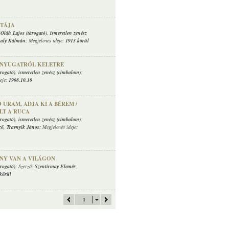
TÁJA
,
Oláh Lajos (tárogató)
,
ismeretlen zenész
aly Kálmán
; Megjelenés ideje:
1913 körül
 NYUGATRÓL KELETRE
rogató)
,
ismeretlen zenész (cimbalom)
;
deje:
1908.10.10
 URAM, ADJA KI A BÉREM /
LT A RUCA
rogató)
,
ismeretlen zenész (cimbalom)
;
ző
,
Travnyik János
; Megjelenés ideje:
NY VAN A VILÁGON
rogató)
; Szerző:
Szentirmay Elemér
;
körül
1