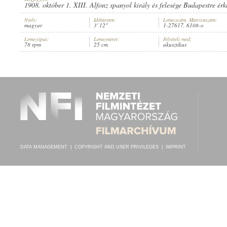
1908. október 1. XIII. Alfonz spanyol király és felesége Budapestre érke
Nyelv:
Időtartam:
Lemezszám, Matricaszám:
magyar
3' 12"
1-27617, 6108-o
Lemeztípus:
Lemezméret:
Felvételi mód:
78 rpm
25 cm
akusztikus
Z. MOLNÁR LÁSZLÓ
,
MARTHON GÉZA (ZONGORA)
ARTIST:
DATA MANAGEMENT
|
COPYRIGHT AND USER PRIVILEGES
|
IMPRINT