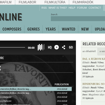
MAFILM
FILMLABOR
FILMKULTÚRA
FILMHIRADÓK
RSS
WHAT IS THIS?
HELP
FORUM
CONTACT
Listen!
Search:
Enrich!
Keep track of what is
happening!
Share!
HQ
GO
00:00
az előadótól
a sze
MRE
DAL A HÁROM K
Előadó:
Pataki Vilma
,
nagyzenekar
, Vezényel
k
Schubert
,
Berté Henri
körül
33 lejátszás
HINDENBURG SO 
PUBLICATION
Előadó:
Pataki Vilma
,
Pataki Vilma, ismeretlen férfikar, Favorite nagyzenekar
1916 körül
nagyzenekar
; Szerző:
H
Pataki Vilma, ismeretlen férfikar, Favorite nagyzenekar
1916 körül
Imre
; Megjelenés ideje
zszemélyzete
1916 körül
51 lejátszás
zszemélyzete
1916 körül
 Schachmeister Efim tánczenekara
1927