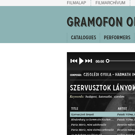
FILMALAP
FILMARCHÍVUM
00:00
CZEGLÉDI GYULA
-
HARMATH I
COMPOSER:
Szervusztok lányo
Keywords:
budapest
katonaélet
szerelem
TITLE
ARTIST
Szervusztok lányok
KUPLÉ
Hindenburg so komm ein bischen Pestre
GENRE:
Pária Móric, mint adóbevalló
Favorite művés
Pária Móric, mint élelmiszerbevalló
Favorite művés
Az én babám egy fekete nő
Seifert Dezső,