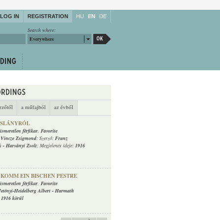
LOG IN
REGISTRATION
HU
EN
DE
Search where:
Everywhere
rzőtől
a műfajból
az évből
ISLÁNYRÓL
ismeretlen férfikar
,
Favorite
:
Vincze Zsigmond
; Szerző:
Franz
k
-
Harsányi Zsolt
; Megjelenés ideje:
1916
KOMM EIN BISCHEN PESTRE
ismeretlen férfikar
,
Favorite
etényi-Heidelberg Albert
-
Harmath
:
1916 körül