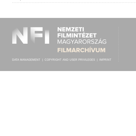
MÁRIA TERÉZIA CS. ÉS KIR. 32. GYALOGEZRED ZENEKARA
, VEZÉNY
ARTIST:
DATA MANAGEMENT
|
COPYRIGHT AND USER PRIVILEGES
|
IMPRINT