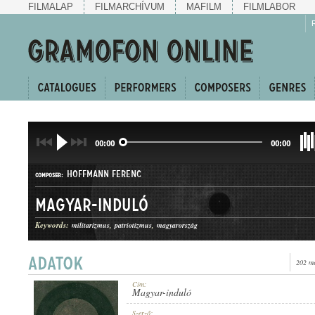
FILMALAP
FILMARCHÍVUM
MAFILM
FILMLABOR
00:00
00:00
HOFFMANN FERENC
COMPOSER:
Magyar-induló
Keywords:
militarizmus
patriotizmus
magyarország
202 me
INDULÓ
GENRE:
Cím:
Magyar-induló
Szerző: