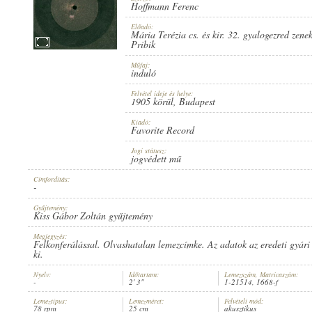
Hoffmann Ferenc
Előadó:
Mária Terézia cs. és kir. 32. gyalogezred zene
Pribik
Műfaj:
1905 KÖRÜL
PUBLICATION:
induló
Felvétel ideje és helye:
1905 körül
, Budapest
Kiadó:
Favorite Record
Jogi státusz:
jogvédett mű
FAVORITE RECORD
PUBLISHER:
Címfordítás:
-
Gyűjtemény:
Kiss Gábor Zoltán gyűjtemény
Megjegyzés:
Felkonferálással. Olvashatalan lemezcímke. Az adatok az eredeti gyári
ki.
Nyelv:
Időtartam:
Lemezszám, Matricaszám:
1-21514
RECORD NUMBER:
-
2' 3"
1-21514, 1668-f
Lemeztípus:
Lemezméret:
Felvételi mód:
78 rpm
25 cm
akusztikus