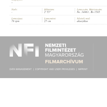
-
Nyelv:
Időtartam:
Lemezszám, Matricaszám:
-
2' 55"
No. 34863., Bx 1585
Lemeztípus:
Lemezméret:
Felvételi mód:
78 rpm
27 cm
akusztikus
ODEON-ORCHESTER
,
[ALBERT MÜLLER] (HARANGJÁTÉK)
ARTIST:
DATA MANAGEMENT
|
COPYRIGHT AND USER PRIVILEGES
|
IMPRINT