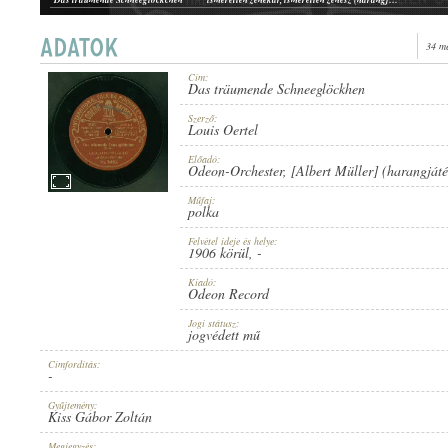
34 m
Cím:
Das träumende Schneeglöckhen
1906 KÖRÜL
PUBLICATION:
Szerző:
Louis Oertel
Előadó:
Odeon-Orchester
,
[Albert Müller] (harangjáté
Műfaj:
polka
Felvétel ideje és helye:
ODEON RECORD
1906 körül
, -
PUBLISHER:
Kiadó:
Odeon Record
Jogi státusz:
jogvédett mű
Címfordítás:
-
NO. 34863.
RECORD NUMBER:
Gyűjtemény:
Kiss Gábor Zoltán
Megjegyzés: