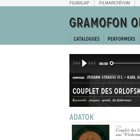
FILMALAP
FILMARCHÍVUM
00:00
JOHANN STRAUSS IFJ.
-
KARL H
COMPOSER:
Couplet des Orlofs
Keywords:
zongora
operett
die fledermaus
DAL
GENRE:
Cím:
Couplet des O
aus "Flederm