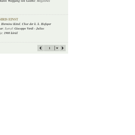
hann Wolfgang von Goethe
; Megjelenés
IRIS EINST
,
Hermine Kittel
,
Chor der k. k. Hofoper
kar
; Szerző:
Giuseppe Verdi
-
Julius
eje:
1908 körül
1