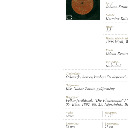
Szerző:
Johann Strauss
Előadó:
Hermine Kitte
Műfaj:
1906 KÖRÜL
PUBLICATION:
dal
Felvétel ideje és hel
1906 körül
, 
Kiadó:
Odeon Recor
Jogi státusz:
szabadmű
ODEON RECORD
PUBLISHER:
Címfordítás:
Orlovszky herceg kupléja "A denevér"-
Gyűjtemény:
Kiss Gábor Zoltán gyűjtemény
Megjegyzés:
Felkonferálással. "Die Fledermaus" / 
05. Bécs, 1892. 08. 25. Népszínház, B
Nyelv:
Időtartam:
NO. 38049.
RECORD NUMBER:
német
3' 17"
Lemeztípus:
Lemezméret:
78 rpm
27 cm