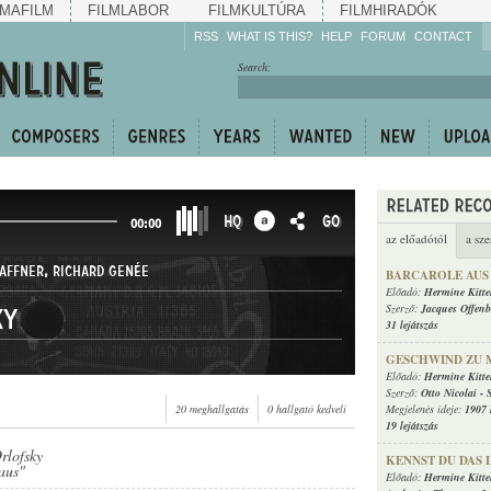
MAFILM
FILMLABOR
FILMKULTÚRA
FILMHIRADÓK
RSS
WHAT IS THIS?
HELP
FORUM
CONTACT
Listen!
Search:
Enrich!
Keep track of what is
happening!
Share!
HQ
GO
00:00
az előadótól
a sze
AFFNER
,
RICHARD GENÉE
BARCAROLE AUS
Előadó:
Hermine Kitte
Szerző:
Jacques Offen
ky
31 lejátszás
GESCHWIND ZU 
Előadó:
Hermine Kitte
Szerző:
Otto Nicolai
-
20 meghallgatás
0 hallgató kedveli
Megjelenés ideje:
1907 
19 lejátszás
rlofsky
KENNST DU DAS 
aus"
Előadó:
Hermine Kitte