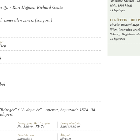
Ambroise Thomas
-
Jo
ideje:
1906 körül
 ifj.
-
Karl Haffner
,
Richard Genée
19 lejátszás
l
,
ismeretlen zenész (zongora)
O GÖTTIN, DIE OS
Előadó:
Richard Mayr
Wien
,
ismeretlen zene
Schanz
; Megjelenés id
10 lejátszás
ye:
Wien
d
ből
"Bőregér" / "A denevér" - operett, bemutató: 1874. 04.
udapest.
Lemezszám, Matricaszám:
Lemez oldalpár:
No. 38049., XV 74
38033/38049
Felvételi mód:
Állapot:
akusztikus
közepes