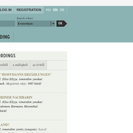
LOG IN
REGISTRATION
HU
EN
DE
Search where:
Everywhere
rzőtől
a műfajból
az évből
 "HOFFMANNS ERZÄHLUNGEN"
l
,
Elise Elizza
,
ismeretlen zenekar
;
bach
; Megjelenés ideje:
1907 körül
MEINER NACHBARIN
l
,
Elise Elizza
,
ismeretlen zenekar
;
Salomon Hermann Mosenthal
;
körül
LAND?
l
,
ismeretlen zenész (zongora)
; Szerző: