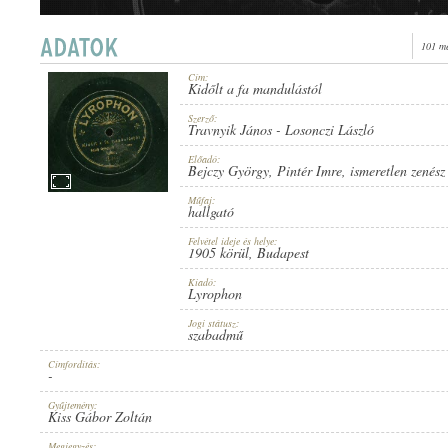
101 me
Cím:
Kidőlt a fa mandulástól
1905 KÖRÜL
PUBLICATION:
Szerző:
Travnyik János
-
Losonczi László
Előadó:
Bejczy György
,
Pintér Imre
,
ismeretlen zenész
Műfaj:
hallgató
Felvétel ideje és helye:
LYROPHON
1905 körül
, Budapest
PUBLISHER:
Kiadó:
Lyrophon
Jogi státusz:
szabadmű
Címfordítás:
-
U. 6149.
RECORD NUMBER:
Gyűjtemény:
Kiss Gábor Zoltán
Megjegyzés: