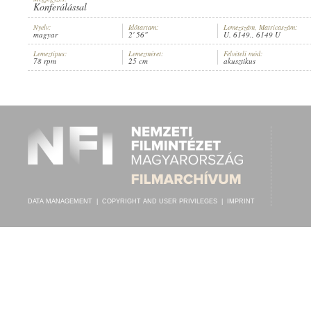
Konferálással
Nyelv:
Időtartam:
Lemezszám, Matricaszám:
magyar
2' 56"
U. 6149., 6149 U
Lemeztípus:
Lemezméret:
Felvételi mód:
78 rpm
25 cm
akusztikus
BEJCZY GYÖRGY
,
PINTÉR IMRE
,
ISMERETLEN ZENÉSZ (ZONGORA)
ARTIST:
DATA MANAGEMENT
|
COPYRIGHT AND USER PRIVILEGES
|
IMPRINT