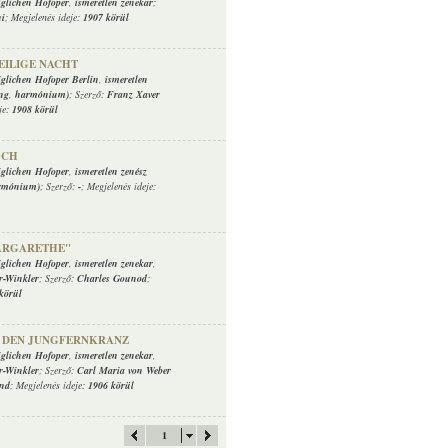
glichen Hofoper
,
ismeretlen zenekar
;
ni
; Megjelenés ideje:
1907 körül
HEILIGE NACHT
glichen Hofoper Berlin
,
ismeretlen
ng
,
harmónium)
; Szerző:
Franz Xaver
je:
1908 körül
OCH
glichen Hofoper
,
ismeretlen zenész
rmónium)
; Szerző:
-
; Megjelenés ideje:
ARGARETHE"
glichen Hofoper
,
ismeretlen zenekar
,
r-Winkler
; Szerző:
Charles Gounod
;
körül
R DEN JUNGFERNKRANZ
glichen Hofoper
,
ismeretlen zenekar
,
r-Winkler
; Szerző:
Carl Maria von Weber
ind
; Megjelenés ideje:
1906 körül
1