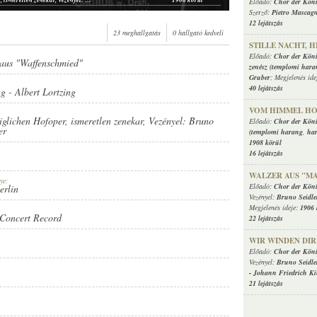
Előadó:
Chor der Köni
Chor der Königlichen Hofoper, ismeretlen zenekar, Vezényel: Bruno Seidler-Winkler
1906 körül
Szerző:
Pietro Mascag
12 lejátszás
Chor der Königlichen Hofoper, ismeretlen zenekar, Vezényel: Bruno Seidler-Winkler
1906 körül
23 meghallgatás
0 hallgató kedveli
Grammophon-Orchester, Vezényel: Bruno Seidler-Winkler
1907 körül
STILLE NACHT, 
ismeretlen zenekar, Vezényel: Bruno Seidler-Winkler, Albert Müller (xilofon)
1907 körül
Előadó:
Chor der Köni
Grammophon-Orchester, Vezényel: Bruno Seidler-Winkler
1907 körül
 aus "Waffenschmied"
zenész (templomi hara
ismeretlen zenekar, Vezényel: Bruno Seidler-Winkler, Albert Müller (xilofon)
1907 körül
Gruber
; Megjelenés ide
Berliner Elite-Orchester, Vezényel: Bruno Seidler-Winkler
1908 körül
40 lejátszás
ng
-
Albert Lortzing
Grammophon-Orchester, Vezényel: Bruno Seidler-Winkler
1908 körül
Grammophon-Orchester, Vezényel: Bruno Seidler-Winkler
1908 körül
VOM HIMMEL H
iglichen Hofoper
,
ismeretlen zenekar
, Vezényel:
Bruno
Berliner Elite-Orchester, Vezényel: Bruno Seidler-Winkler
1908 körül
Előadó:
Chor der Köni
er
(templomi harang
,
ha
1908 körül
16 lejátszás
WALZER AUS "M
RD
ye:
Előadó:
Chor der Köni
erlin
Vezényel:
Bruno Seidle
Megjelenés ideje:
1906 
Concert Record
22 lejátszás
WIR WINDEN DI
Előadó:
Chor der Köni
Vezényel:
Bruno Seidle
-
Johann Friedrich K
21 lejátszás