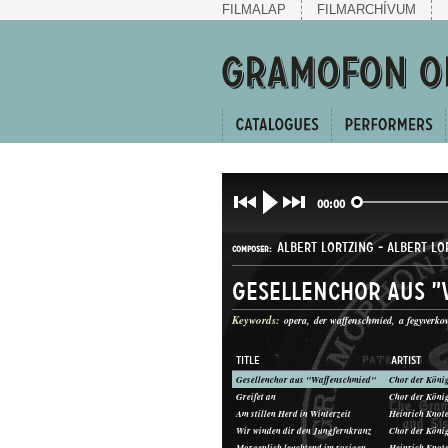
FILMALAP
FILMARCHÍVUM
00:00
ALBERT LORTZING
-
ALBERT LO
COMPOSER:
Gesellenchor aus 
Keywords:
opera
der waffenschmied
a fegyverko
TITLE
ARTIST
Gesellenchor aus "Waffenschmied"
OPERARÉSZLET
Greifet an
GENRE:
Am stillen Herd in Winterzeit
Wir winden dir den Jungfernkranz
Morgenlich leuchtend im rosigen Schein