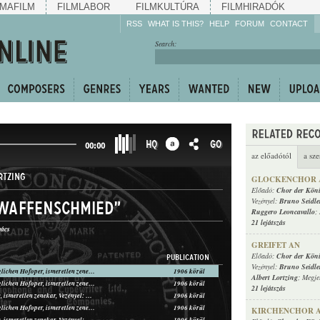
MAFILM
FILMLABOR
FILMKULTÚRA
FILMHIRADÓK
RSS
WHAT IS THIS?
HELP
FORUM
CONTACT
Listen!
Search:
Enrich!
Keep track of what is
happening!
Share!
HQ
GO
00:00
az előadótól
a sze
RTZING
GLOCKENCHOR A
Előadó:
Chor der Köni
Vezényel:
Bruno Seidle
"Waffenschmied"
Ruggero Leoncavallo
;
21 lejátszás
vács
GREIFET AN
Előadó:
Chor der Köni
PUBLICATION
Vezényel:
Bruno Seidle
Chor der Königlichen Hofoper, ismeretlen zenekar, Vezényel: Bruno Seidler-Winkler
1906 körül
Albert Lortzing
; Megje
Chor der Königlichen Hofoper, ismeretlen zenekar, Vezényel: Bruno Seidler-Winkler
1906 körül
21 lejátszás
Heinrich Knote, ismeretlen zenekar, Vezényel: Bruno Seidler-Winkler
1906 körül
Chor der Königlichen Hofoper, ismeretlen zenekar, Vezényel: Bruno Seidler-Winkler
1906 körül
KIRCHENCHOR A
Heinrich Knote, ismeretlen zenekar, Vezényel: Bruno Seidler-Winkler
1906 körül