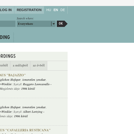
LOG IN
REGISTRATION
HU
EN
DE
Search where:
Everywhere
rzőtől
a műfajból
az évből
US "BAJAZZO"
glichen Hofoper
,
ismeretlen zenekar
,
r-Winkler
; Szerző:
Ruggero Leoncavallo
-
 Megjelenés ideje:
1906 körül
glichen Hofoper
,
ismeretlen zenekar
,
r-Winkler
; Szerző:
Albert Lortzing
-
lenés ideje:
1906 körül
US "CAVALLERIA RUSTICANA"