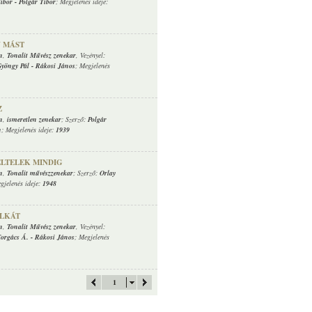
Tibor
-
Polgár Tibor
; Megjelenés ideje:
Y MÁST
n
,
Tonalit Művész zenekar
, Vezényel:
yöngy Pál
-
Rákosi János
; Megjelenés
Z
n
,
ismeretlen zenekar
; Szerző:
Polgár
n
; Megjelenés ideje:
1939
ELTELEK MINDIG
n
,
Tonalit művészzenekar
; Szerző:
Orlay
gjelenés ideje:
1948
OLKÁT
n
,
Tonalit Művész zenekar
, Vezényel:
orgács Á.
-
Rákosi János
; Megjelenés
1