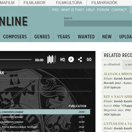
MAFILM
FILMLABOR
FILMKULTÚRA
FILMHIRADÓK
RSS
WHAT IS THIS?
HELP
FORUM
CONTACT
Listen!
Search:
Enrich!
Keep track of what is
happening!
Share!
HQ
GO
00:00
az előadótól
a sze
ÁN
ÁLLTAM A HÍDO
Előadó:
Karády Katali
Horváth Jenő
-
Szenes
2119 lejátszás
EZT A NAGY SZE
Előadó:
Karády Katali
Szerző:
Orlay "Chappy
PUBLICATION
Megjelenés ideje:
1942
, ismeretlen zenekar
1939
1026 lejátszás
, ismeretlen zenekar
1939
, ismeretlen zenekar
1939
GYŰLÖLÖM A VA
Karády Katalin, Pátria Rádiózenekar, Vezényel: Polgár Tibor
1941
Előadó:
Karády Katali
Karády Katalin, Pátria-Magyar Revü Tánczenekar
1942