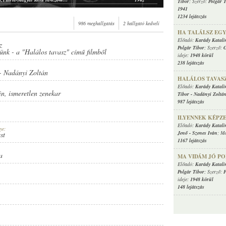
Tibor
; Szerző:
Polgár 
Karády Katalin, Pátria-Magyar Revü Tánczenekar
1942
1941
1234 lejátszás
n, Durium zenekar
1948
986 meghallgatás
2 hallgató kedveli
n, Durium zenekar
1948
HA TALÁLSZ EG
, Tonalit művészzenekar
1948
Előadó:
Karády Katali
, Tonalit művészzenekar
1948
z
Polgár Tibor
; Szerző:
G
tünk - a "Halálos tavasz" című filmből
Karády Katalin, Tonalit Művész zenekar, Vezényel: Polgár Tibor
1948 körül
ideje:
1948 körül
Karády Katalin, Tonalit Művész zenekar, Vezényel: Polgár Tibor
1948 körül
238 lejátszás
-
Nadányi Zoltán
HALÁLOS TAVAS
Előadó:
Karády Katali
in
,
ismeretlen zenekar
Tibor
-
Nadányi Zoltá
987 lejátszás
ILYENNEK KÉPZ
Előadó:
Karády Katali
ye:
Jenő
-
Szenes Iván
; Me
st
1167 lejátszás
a
MA VIDÁM JÓ P
Előadó:
Karády Katali
Polgár Tibor
; Szerző:
F
ideje:
1948 körül
148 lejátszás