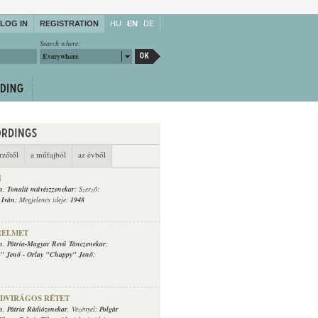
LOG IN
REGISTRATION
HU
EN
DE
Search where:
Everywhere
rzőtől
a műfajból
az évből
N
n
,
Tonalit művészzenekar
; Szerző:
 Iván
; Megjelenés ideje:
1948
RELMET
n
,
Pátria-Magyar Revü Tánczenekar
;
" Jenő
-
Orlay "Chappy" Jenő
;
DVIRÁGOS RÉTET
n
,
Pátria Rádiózenekar
, Vezényel:
Polgár