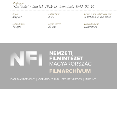
Megjegyzés:
"Csalódás" - film (H, 1942-43) bemutató: 1943. 03. 26
Nyelv:
Időtartam:
Lemezszám, Matricaszám:
magyar
2' 39"
A 198252-a, Ho 3003
Lemeztípus:
Lemezméret:
Felvételi mód:
KISS MANYI
,
CHAPPY TÁNCZENEKARA
78 rpm
25 cm
elektromos
ARTIST:
DATA MANAGEMENT
|
COPYRIGHT AND USER PRIVILEGES
|
IMPRINT