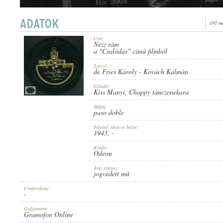
197 me
Cím:
Nézz rám
1943
a "Csalódás" című filmből
PUBLICATION:
Szerző:
de Fries Károly
-
Kovách Kálmán
Előadó:
Kiss Manyi
,
Chappy tánczenekara
Műfaj:
paso doble
ODEON
PUBLISHER:
Felvétel ideje és helye:
1943
, -
Kiadó:
Odeon
Jogi státusz:
jogvédett mű
Címfordítás:
-
A 198252-A
RECORD NUMBER:
Gyűjtemény:
Gramofon Online