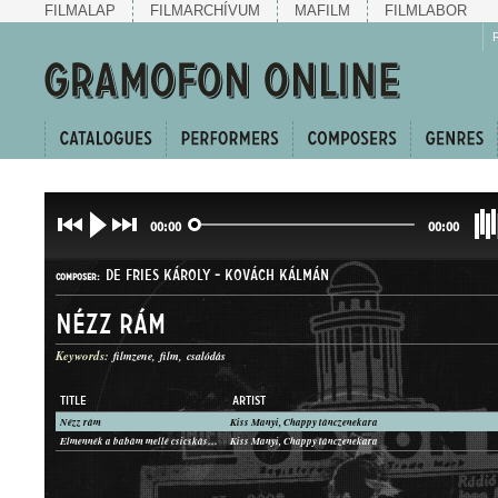
FILMALAP
FILMARCHÍVUM
MAFILM
FILMLABOR
00:00
00:00
DE FRIES KÁROLY
-
KOVÁCH KÁLMÁN
COMPOSER:
Nézz rám
Keywords:
filmzene
film
csalódás
TITLE
ARTIST
Nézz rám
Kiss Manyi, Chappy tánczenekara
PASO DOBLE
Elmennék a babám mellé csicskásnak
Kiss Manyi, Chappy tánczenekara
GENRE: