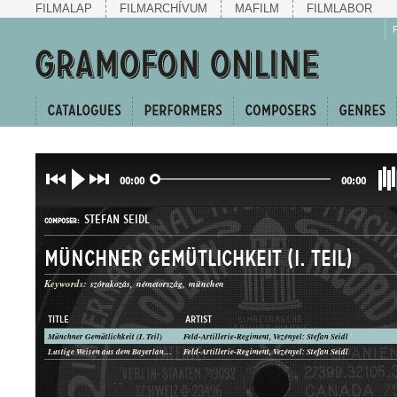
FILMALAP
FILMARCHÍVUM
MAFILM
FILMLABOR
00:00
00:00
STEFAN SEIDL
COMPOSER:
Münchner Gemütlichkeit (I. Teil)
Keywords:
szórakozás
németország
münchen
TITLE
ARTIST
Münchner Gemütlichkeit (I. Teil)
Feld-Artillerie-Regiment, Vezényel: Stefan Seidl
KERINGŐEGYVELEG
Lustige Weisen aus dem Bayerland (II. Teil)
Feld-Artillerie-Regiment, Vezényel: Stefan Seidl
GENRE: