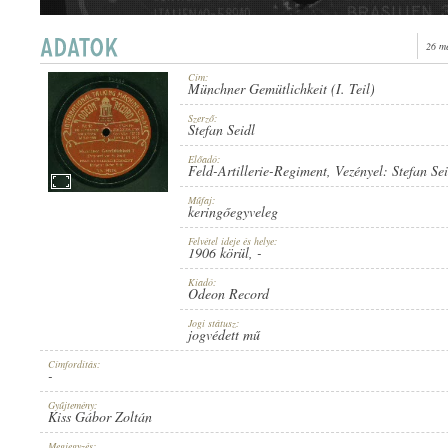
26 m
Cím:
Münchner Gemütlichkeit (I. Teil)
1906 KÖRÜL
PUBLICATION:
Szerző:
Stefan Seidl
Előadó:
Feld-Artillerie-Regiment
, Vezényel:
Stefan Sei
Műfaj:
keringőegyveleg
Felvétel ideje és helye:
ODEON RECORD
1906 körül
, -
PUBLISHER:
Kiadó:
Odeon Record
Jogi státusz:
jogvédett mű
Címfordítás:
-
NO. 34689.
RECORD NUMBER:
Gyűjtemény:
Kiss Gábor Zoltán
Megjegyzés: