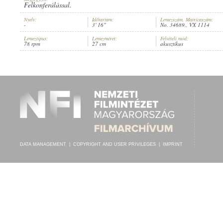
Felkonferálással.
Nyelv:
Időtartam:
Lemezszám, Matricaszám:
-
3' 16"
No. 34689., VX 1114
Lemeztípus:
Lemezméret:
Felvételi mód:
78 rpm
27 cm
akusztikus
FELD-ARTILLERIE-REGIMENT
, VEZÉNYEL:
STEFAN SEIDL
ARTIST:
DATA MANAGEMENT
|
COPYRIGHT AND USER PRIVILEGES
|
IMPRINT