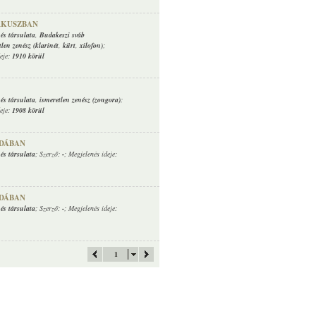
RKUSZBAN
és társulata
,
Budakeszi sváb
tlen zenész (klarinét
,
kürt
,
xilofon)
;
deje:
1910 körül
és társulata
,
ismeretlen zenész (zongora)
;
deje:
1908 körül
ODÁBAN
és társulata
; Szerző:
-
; Megjelenés ideje:
ODÁBAN
és társulata
; Szerző:
-
; Megjelenés ideje:
1