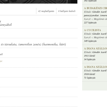
102 lejátszás
A BUDAKÉSZI CI
42 meghallgatás
0 hallgató kedveli
Előadó:
Göndör Aurél 
parasztzenekar
,
ismere
Szerző:
-
; Megjelenés i
t
227 lejátszás
zárnyából
A CUCILISTA
Előadó:
Göndör Aurél 
Szerző:
-
; Megjelenés i
349 lejátszás
és társulata
,
ismeretlen zenész (harmonika
,
kürt)
A DIANA SZÁLL
Előadó:
Göndör Aurél 
et
1911 körül
34 lejátszás
ye:
A DIANA SZÁLL
Előadó:
Göndör Aurél 
1910 körül
71 lejátszás