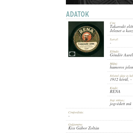
Cím:
Takarodó előt
1912 KÖRÜL
Jelenet a kas
PUBLICATION:
Szerző:
-
Előadó:
Göndör Aurél 
Műfaj:
humoros jelen
RENA
PUBLISHER:
Felvétel ideje és hel
1912 körül
, -
Kiadó:
RENA
Jogi státusz:
jogvédett mű
Címfordítás:
-
7620
RECORD NUMBER:
Gyűjtemény:
Kiss Gábor Zoltán