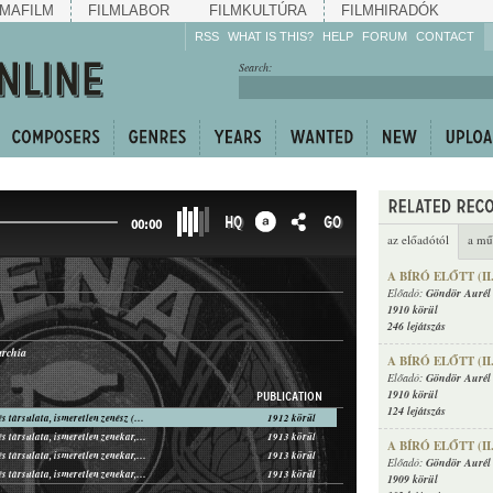
MAFILM
FILMLABOR
FILMKULTÚRA
FILMHIRADÓK
RSS
WHAT IS THIS?
HELP
FORUM
CONTACT
Listen!
Search:
Enrich!
Keep track of what is
happening!
Share!
HQ
GO
00:00
az előadótól
a mű
A BÍRÓ ELŐTT (II
Előadó:
Göndör Aurél 
1910 körül
246 lejátszás
archia
A BÍRÓ ELŐTT (II
Előadó:
Göndör Aurél 
1910 körül
PUBLICATION
124 lejátszás
Göndör Aurél és társulata, ismeretlen zenész (harmonika, kürt)
1912 körül
Göndör Aurél és társulata, ismeretlen zenekar, ismeretlen zenész (harmonika)
1913 körül
A BÍRÓ ELŐTT (II
Göndör Aurél és társulata, ismeretlen zenekar, ismeretlen zenész (harmonika)
1913 körül
Előadó:
Göndör Aurél 
Göndör Aurél és társulata, ismeretlen zenekar, ismeretlen zenész (harmonika)
1913 körül
1909 körül