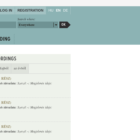
LOG IN
REGISTRATION
HU
EN
DE
Search where:
Everywhere
fajból
az évből
. RÉSZ)
és társulata
; Szerző:
-
; Megjelenés ideje:
. RÉSZ)
és társulata
; Szerző:
-
; Megjelenés ideje:
. RÉSZ)
és társulata
; Szerző:
-
; Megjelenés ideje: