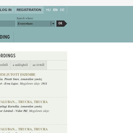
LOG IN
REGISTRATION
HU
EN
DE
Search where:
Everywhere
rzőtől
a műfajból
az évből
NEM JUTOTT ESZEMBE
lia
,
Pintér Imre
,
ismeretlen zenész
vé
-
Evva Lajos
; Megjelenés ideje:
1911
 FALUBAN... TRUCRA, TRUCRA
arlagi Kornélia
,
ismeretlen zenész
ter Lóránd
-
Vidor Pál
; Megjelenés ideje:
 FALUBAN... TRUCRA, TRUCRA