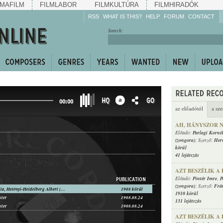
MAFILM
FILMLABOR
FILMKULTÚRA
FILMHIRADÓK
RSS
WHAT IS THIS?
HELP
FORUM
CONTACT
Listen!
Search:
Enrich!
Keep track of what is
happening!
Share!
HQ
GO
00:00
az előadótól
a sze
AH, HÁNYSZOR 
Előadó:
Parlagi Korné
(zongora)
; Szerző:
Her
körül
41 lejátszás
AZT BESZÉLIK A
Előadó:
Pintér Imre
,
P
PUBLICATION
(zongora)
; Szerző:
Frá
Parlagi Kornélia, Hetényi-Heidelberg Albert (zongora)
1908 körül
1910 körül
ster
1908.08.24
131 lejátszás
ster
1908.08.24
AZT BESZÉLIK A