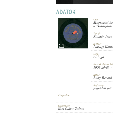
Cím:
Mogyorósi be
1908 KÖRÜL
a "Tatárjárás
PUBLICATION:
Szerző:
Kálmán Imre
Előadó:
Parlagi Korné
Műfaj:
keringő
BABY-RECORD
PUBLISHER:
Felvétel ideje és hel
1908 körül
, -
Kiadó:
Baby-Record
Jogi státusz:
jogvédett mű
Címfordítás:
-
NO. 5158
RECORD NUMBER:
Gyűjtemény:
Kiss Gábor Zoltán