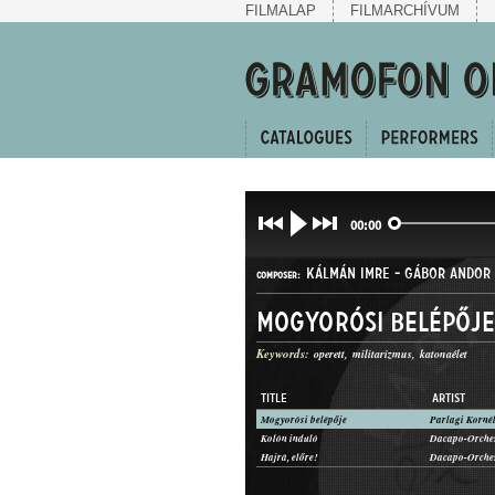
FILMALAP
FILMARCHÍVUM
00:00
KÁLMÁN IMRE
-
GÁBOR ANDOR
COMPOSER:
Mogyorósi belépője
Keywords:
operett
militarizmus
katonaélet
TITLE
ARTIST
Mogyorósi belépője
KERINGŐ
Kolón induló
Dacapo-Orche
GENRE:
Hajrá, előre!
Dacapo-Orche