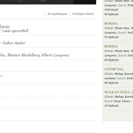
Előadó:
Pintér Imre
,
P
(zongora)
; Szerző:
Frá
1910 körül
48 meghallgatás
0 hallgató kedveli
66 lejátszás
BORDAL
lépője
Előadó:
Pintér Imre
,
P
" című operettből
(zongora)
; Szerző:
Serl
92 lejátszás
-
Gábor Andor
BORDAL
Előadó:
Pintér Imre
,
P
lia
,
Hetényi-Heidelberg Albert (zongora)
(zongora)
; Szerző:
Serl
68 lejátszás
CSÖMP DAL
Előadó:
Parlagi Korné
ye:
zenekara
; Szerző:
Zerk
88 lejátszás
HALKAN SZÁLL,
Előadó:
Parlagi Korné
Szerző:
Oscar Straus
-
24 lejátszás