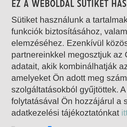
Sütiket használunk a tartalm
funkciók biztosításához, vala
elemzéséhez. Ezenkívül közö
partnereinkkel megosztjuk az
adatait, akik kombinálhatják a
amelyeket Ön adott meg számu
szolgáltatásokból gyűjtöttek.
folytatásával Ön hozzájárul a 
1-1
/ total 1 hit
adatkezelési tájékoztatónkat
it