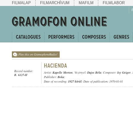
FILMALAP
FILMARCHÍVUM
MAFILM
FILMLABOR
Play this on GramophoneRadio!
Record number:
Artist:
Kapelle Merton
, Vezényel:
Dajos Béla
; Composer:
Isy Geiger
,
B. 6127-II
Publisher:
Beka
;
Date of recording:
1927 körül
; Date of publication: 1970-01-01