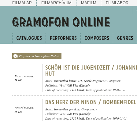
FILMALAP
FILMARCHÍVUM
MAFILM
FILMLABOR
Play this on GramophoneRadio!
Record number:
D 406
Artist:
ismeretlen kórus
,
III. Garde-Regiment
; Composer: -
Publisher:
Veni Vidi Vici (Diadal)
;
Date of recording:
1910 körül
; Date of publication: 1970-01-01
Record number:
Artist:
ismeretlen zenekar
; Composer: -
D 423
Publisher:
Veni Vidi Vici (Diadal)
;
Date of recording:
1910 körül
; Date of publication: 1970-01-01