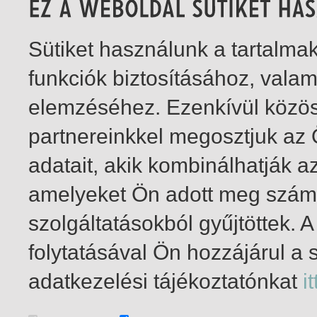
Sütiket használunk a tartalm
funkciók biztosításához, vala
elemzéséhez. Ezenkívül közö
partnereinkkel megosztjuk az
adatait, akik kombinálhatják a
amelyeket Ön adott meg számu
szolgáltatásokból gyűjtöttek.
folytatásával Ön hozzájárul a 
1-2
/ total 2 hit
adatkezelési tájékoztatónkat
it