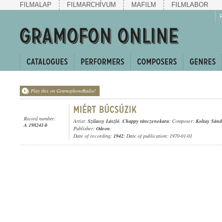
FILMALAP
FILMARCHÍVUM
MAFILM
FILMLABOR
Play this on GramophoneRadio!
Record number:
Artist:
Szilassy László
,
Chappy tánczenekara
; Composer:
Koltay Sánd
A 198241-b
Publisher:
Odeon
;
Date of recording:
1942
; Date of publication: 1970-01-01