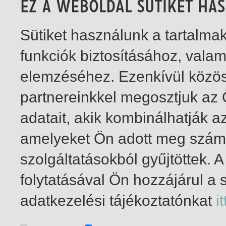
Sütiket használunk a tartalm
funkciók biztosításához, vala
elemzéséhez. Ezenkívül közö
partnereinkkel megosztjuk az
adatait, akik kombinálhatják a
amelyeket Ön adott meg számu
szolgáltatásokból gyűjtöttek.
folytatásával Ön hozzájárul a 
1-1
/ total 1 hit
adatkezelési tájékoztatónkat
it