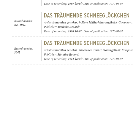
Date of recording:
1907 körül
; Date of publication: 1970-01-01
Record number:
Artist:
ismeretlen zenekar
,
[Albert Müller] (harangjáték)
; Composer:
No. 1067.
Publisher:
Jumbola-Record
;
Date of recording:
1908 körül
; Date of publication: 1970-01-01
Record number:
Artist:
ismeretlen zenekar
,
ismeretlen zenész (harangjáték)
; Compos
3042
Publisher:
Metafon-Record
;
Date of recording:
1912 körül
; Date of publication: 1970-01-01