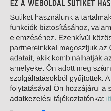
Sütiket használunk a tartalm
funkciók biztosításához, vala
elemzéséhez. Ezenkívül közö
partnereinkkel megosztjuk az
adatait, akik kombinálhatják a
amelyeket Ön adott meg számu
szolgáltatásokból gyűjtöttek.
folytatásával Ön hozzájárul a 
1-5
/ total 5 hit
adatkezelési tájékoztatónkat
it