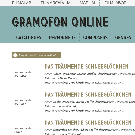
FILMALAP
FILMARCHÍVUM
MAFILM
FILMLABOR
Play this on GramophoneRadio!
Record number:
Artist:
Odeon-Orchester
,
[Albert Müller] (harangjáték)
; Composer:
Lo
No. 34863.
Publisher:
Odeon Record
;
Date of recording:
1906 körül
; Date of publication: 1970-01-01
Record number:
Artist:
Scala-Orchester
,
Albert Müller (harangjáték)
; Composer:
Loui
No. 5601.
Publisher:
Scala-Record
;
Date of recording:
1907 körül
; Date of publication: 1970-01-01
Record number:
Artist:
ismeretlen zenekar
,
Albert Müller (harangjáték)
; Composer:
L
D 661
Publisher:
"Diadal" Record
;