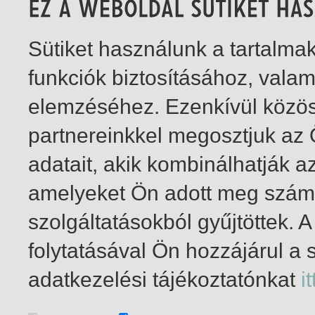
Sütiket használunk a tartalm
funkciók biztosításához, vala
elemzéséhez. Ezenkívül közö
partnereinkkel megosztjuk az
adatait, akik kombinálhatják a
amelyeket Ön adott meg számu
szolgáltatásokból gyűjtöttek.
folytatásával Ön hozzájárul a 
1-1
/ total 1 hit
adatkezelési tájékoztatónkat
it