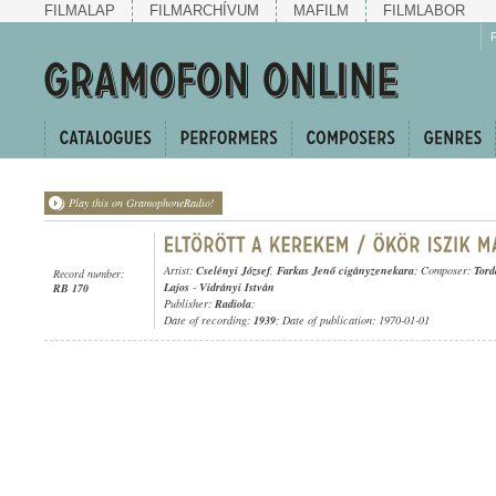
FILMALAP
FILMARCHÍVUM
MAFILM
FILMLABOR
Play this on GramophoneRadio!
Artist:
Cselényi József
,
Farkas Jenő cigányzenekara
; Composer:
Tord
Record number:
Lajos
-
Vidrányi István
RB 170
Publisher:
Radiola
;
Date of recording:
1939
; Date of publication: 1970-01-01