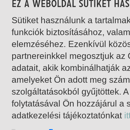
Sütiket használunk a tartalm
funkciók biztosításához, vala
elemzéséhez. Ezenkívül közö
partnereinkkel megosztjuk az
adatait, akik kombinálhatják a
amelyeket Ön adott meg számu
szolgáltatásokból gyűjtöttek.
folytatásával Ön hozzájárul a 
1-2
/ total 2 hit
adatkezelési tájékoztatónkat
it