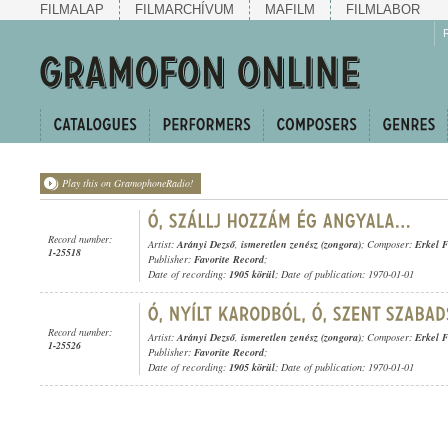
FILMALAP
FILMARCHÍVUM
MAFILM
FILMLABOR
Play this on GramophoneRadio!
Record number:
Artist:
Arányi Dezső
,
ismeretlen zenész (zongora)
; Composer:
Erkel 
1-25518
Publisher:
Favorite Record
;
Date of recording:
1905 körül
; Date of publication: 1970-01-01
Record number:
Artist:
Arányi Dezső
,
ismeretlen zenész (zongora)
; Composer:
Erkel 
1-25526
Publisher:
Favorite Record
;
Date of recording:
1905 körül
; Date of publication: 1970-01-01