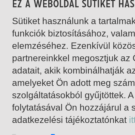
Sütiket használunk a tartalm
funkciók biztosításához, vala
elemzéséhez. Ezenkívül közö
partnereinkkel megosztjuk az
adatait, akik kombinálhatják a
amelyeket Ön adott meg számu
szolgáltatásokból gyűjtöttek.
folytatásával Ön hozzájárul a 
1-12
/ total 12 hit
adatkezelési tájékoztatónkat
it