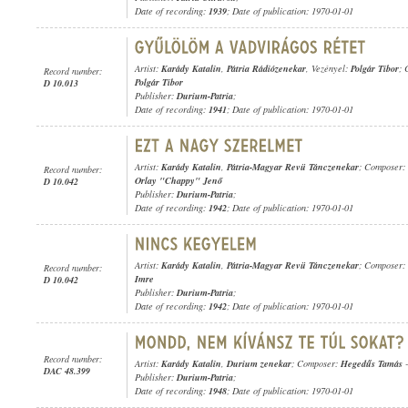
Date of recording:
1939
; Date of publication: 1970-01-01
Artist:
Karády Katalin
,
Pátria Rádiózenekar
, Vezényel:
Polgár Tibor
; 
Record number:
Polgár Tibor
D 10.013
Publisher:
Durium-Patria
;
Date of recording:
1941
; Date of publication: 1970-01-01
Artist:
Karády Katalin
,
Pátria-Magyar Revü Tánczenekar
; Composer:
Record number:
Orlay "Chappy" Jenő
D 10.042
Publisher:
Durium-Patria
;
Date of recording:
1942
; Date of publication: 1970-01-01
Artist:
Karády Katalin
,
Pátria-Magyar Revü Tánczenekar
; Composer:
Record number:
Imre
D 10.042
Publisher:
Durium-Patria
;
Date of recording:
1942
; Date of publication: 1970-01-01
Record number:
Artist:
Karády Katalin
,
Durium zenekar
; Composer:
Hegedűs Tamás
DAC 48.399
Publisher:
Durium-Patria
;
Date of recording:
1948
; Date of publication: 1970-01-01