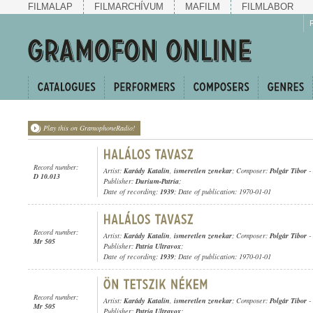
FILMALAP
FILMARCHÍVUM
MAFILM
FILMLABOR
Play this on GramophoneRadio!
Record number:
Artist:
Karády Katalin
,
ismeretlen zenekar
; Composer:
Polgár Tibor
-
D 10.013
Publisher:
Durium-Patria
;
Date of recording:
1939
; Date of publication: 1970-01-01
Record number:
Artist:
Karády Katalin
,
ismeretlen zenekar
; Composer:
Polgár Tibor
-
Mr 505
Publisher:
Patria Ultravox
;
Date of recording:
1939
; Date of publication: 1970-01-01
Record number:
Artist:
Karády Katalin
,
ismeretlen zenekar
; Composer:
Polgár Tibor
-
Mr 505
Publisher:
Patria Ultravox
;