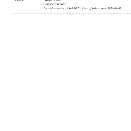
Publisher:
Tonalit
;
Date of recording:
1948 körül
; Date of publication: 1970-01-01