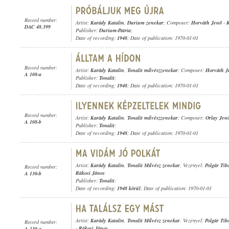
Record number:
Artist:
Karády Katalin
,
Durium zenekar
; Composer:
Horváth Jenő
-
R
DAC 48.399
Publisher:
Durium-Patria
;
Date of recording:
1948
; Date of publication: 1970-01-01
Record number:
Artist:
Karády Katalin
,
Tonalit művészzenekar
; Composer:
Horváth J
A 108-a
Publisher:
Tonalit
;
Date of recording:
1948
; Date of publication: 1970-01-01
Record number:
Artist:
Karády Katalin
,
Tonalit művészzenekar
; Composer:
Orlay Jen
A 108-b
Publisher:
Tonalit
;
Date of recording:
1948
; Date of publication: 1970-01-01
Artist:
Karády Katalin
,
Tonalit Művész zenekar
, Vezényel:
Polgár Tib
Record number:
Rákosi János
A 130-b
Publisher:
Tonalit
;
Date of recording:
1948 körül
; Date of publication: 1970-01-01
Artist:
Karády Katalin
,
Tonalit Művész zenekar
, Vezényel:
Polgár Tib
Record number:
-
Rákosi János
A 130-a