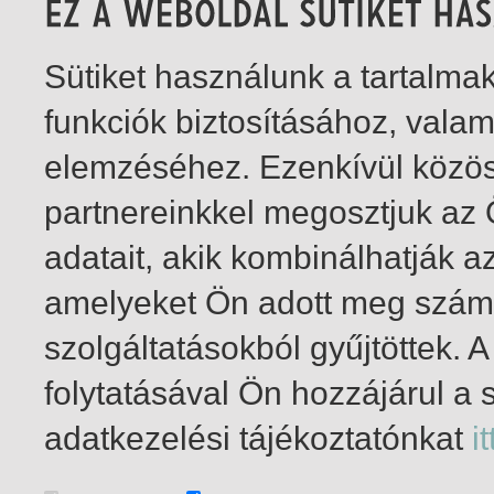
Sütiket használunk a tartalm
funkciók biztosításához, vala
elemzéséhez. Ezenkívül közö
partnereinkkel megosztjuk az
adatait, akik kombinálhatják a
amelyeket Ön adott meg számu
szolgáltatásokból gyűjtöttek.
folytatásával Ön hozzájárul a 
1-2
/ total 2 hit
adatkezelési tájékoztatónkat
it