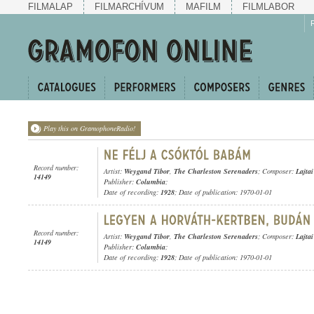
FILMALAP
FILMARCHÍVUM
MAFILM
FILMLABOR
Play this on GramophoneRadio!
Record number:
Artist:
Weygand Tibor
,
The Charleston Serenaders
; Composer:
Lajtai
14149
Publisher:
Columbia
;
Date of recording:
1928
; Date of publication: 1970-01-01
Record number:
Artist:
Weygand Tibor
,
The Charleston Serenaders
; Composer:
Lajtai
14149
Publisher:
Columbia
;
Date of recording:
1928
; Date of publication: 1970-01-01