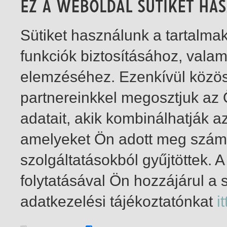
Sütiket használunk a tartalm
funkciók biztosításához, vala
elemzéséhez. Ezenkívül közö
partnereinkkel megosztjuk az
adatait, akik kombinálhatják a
amelyeket Ön adott meg számu
szolgáltatásokból gyűjtöttek.
folytatásával Ön hozzájárul a 
1-10
/ total 10 hit
adatkezelési tájékoztatónkat
it