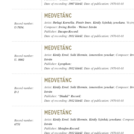
Date of recording:
1907 körül
; Date of publication: 1970-01-01
Artist:
Parlagi Kornélia
,
Pintér Imre
,
Király Színház zenekara
, Vezé
Record number:
Composer:
Irving Berlin
-
Weiner István
U-7054.
Publisher:
Dacapo-Record
;
Date of recording:
1911 körül
; Date of publication: 1970-01-01
Artist:
Király Ernő
,
Solti Hermin
,
ismeretlen zenekar
; Composer:
Ir
Record number:
István
U. 8002
Publisher:
Lyrophon
;
Date of recording:
1912 körül
; Date of publication: 1970-01-01
Artist:
Király Ernő
,
Solti Hermin
,
ismeretlen zenekar
; Composer:
Ir
Record number:
István
D 1
Publisher:
"Diadal" Record
;
Date of recording:
1912 körül
; Date of publication: 1970-01-01
Artist:
Király Ernő
,
Solti Hermin
,
Király Színház zenekara
; Compos
Record number:
István
6751
Publisher:
Metafon-Record
;
Date of recording:
1912 körül
; Date of publication: 1970-01-01