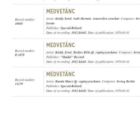
Artist:
Király Ernő
,
Solti Hermin
,
ismeretlen zenekar
; Composer:
Ir
Record number:
István
10845
Publisher:
Special-Rekord
;
Date of recording:
1912 körül
; Date of publication: 1970-01-01
Record number:
Artist:
Király Ernő
,
Berkes Béla ifj. cigányzenekara
; Composer:
Irvi
D 1078
Publisher:
"Diadal" Record
;
Date of recording:
1912 körül
; Date of publication: 1970-01-01
Record number:
Artist:
Banda Marci ifj. cigányzenekara
; Composer:
Irving Berlin
11179
Publisher:
Special-Rekord
;
Date of recording:
1912 körül
; Date of publication: 1970-01-01