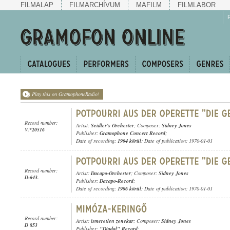
FILMALAP
FILMARCHÍVUM
MAFILM
FILMLABOR
Play this on GramophoneRadio!
Record number:
Artist:
Seidler's Orchester
; Composer:
Sidney Jones
V.*20516
Publisher:
Gramophone Concert Record
;
Date of recording:
1904 körül
; Date of publication: 1970-01-01
Record number:
Artist:
Dacapo-Orchester
; Composer:
Sidney Jones
D-643.
Publisher:
Dacapo-Record
;
Date of recording:
1906 körül
; Date of publication: 1970-01-01
Record number:
Artist:
ismeretlen zenekar
; Composer:
Sidney Jones
D 853
Publisher:
"Diadal" Record
;