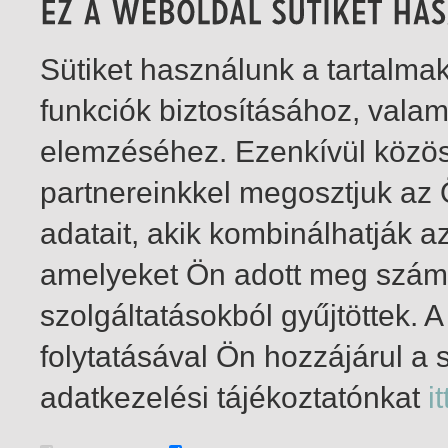
Sütiket használunk a tartalm
funkciók biztosításához, vala
elemzéséhez. Ezenkívül közö
partnereinkkel megosztjuk az
adatait, akik kombinálhatják a
amelyeket Ön adott meg számu
szolgáltatásokból gyűjtöttek.
folytatásával Ön hozzájárul a 
1-1
/ total 1 hit
adatkezelési tájékoztatónkat
it