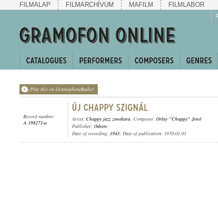
FILMALAP
FILMARCHÍVUM
MAFILM
FILMLABOR
Play this on GramophoneRadio!
Record number:
Artist:
Chappy jazz zenekara
; Composer:
Orlay "Chappy" Jenő
A 198271-a
Publisher:
Odeon
;
Date of recording:
1943
; Date of publication: 1970-01-01