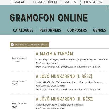
FILMALAP
FILMARCHÍVUM
MAFILM
FILMLABOR
Play this on GramophoneRadio!
Record number:
Artist:
Rózsa S. Lajos
,
Márkus Alfréd (zongora)
; Composer:
Lehár Fe
U. 6566.
Publisher:
Lyrophon
;
Date of recording:
1907 körül
; Date of publication: 1970-01-01
Record number:
Artist:
Göndör Aurél és társulata
,
ismeretlen zenekar
; Composer: -
7519
Publisher:
Metafon-Record
;
Date of recording:
1912 körül
; Date of publication: 1970-01-01
Record number:
Artist:
Göndör Aurél és társulata
; Composer: -
7519
Publisher:
Metafon-Record
;