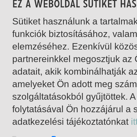
Sütiket használunk a tartalm
funkciók biztosításához, vala
elemzéséhez. Ezenkívül közö
partnereinkkel megosztjuk az
adatait, akik kombinálhatják a
amelyeket Ön adott meg számu
szolgáltatásokból gyűjtöttek.
folytatásával Ön hozzájárul a 
1-3
/ total 3 hit
adatkezelési tájékoztatónkat
it