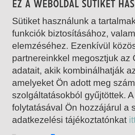
Sütiket használunk a tartalm
funkciók biztosításához, vala
elemzéséhez. Ezenkívül közö
partnereinkkel megosztjuk az
adatait, akik kombinálhatják a
amelyeket Ön adott meg számu
szolgáltatásokból gyűjtöttek.
folytatásával Ön hozzájárul a 
1-2
/ total 2 hit
adatkezelési tájékoztatónkat
it