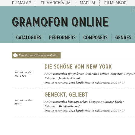
FILMALAP
FILMARCHÍVUM
MAFILM
FILMLABOR
Play this on GramophoneRadio!
Record number:
Artist:
ismeretlen füttyművész
,
ismeretlen zenész (zongora)
; Compos
No. 1249.
Publisher:
Jumbola-Record
;
Date of recording:
1908 körül
; Date of publication: 1970-01-01
Record number:
Artist:
ismeretlen katonazenekar
; Composer:
Gustave Kerker
2073
Publisher:
Metafon-Record
;
Date of recording:
1912 körül
; Date of publication: 1970-01-01